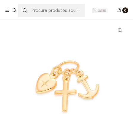
Início
Pingentes
Pingente Ouro com Amuletos
0