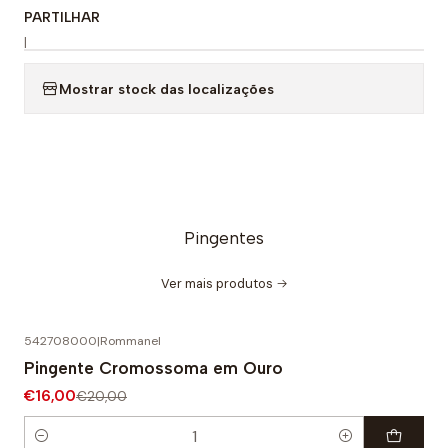
PARTILHAR
|
Mostrar stock das localizações
Pingentes
Ver mais produtos
542708000
|
Rommanel
-20% DESCONTO
Pingente Cromossoma em Ouro
€16,00
€20,00
Quantidade