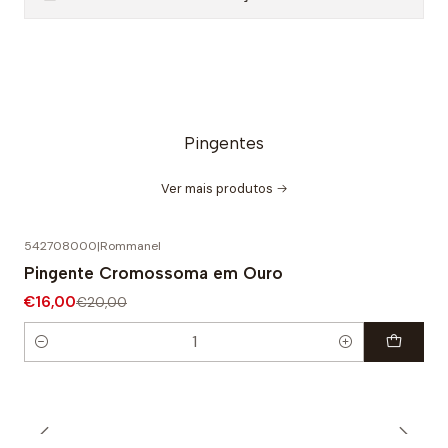
Pingentes
Ver mais produtos
542708000
|
Rommanel
-20% DESCONTO
Pingente Cromossoma em Ouro
€16,00
€20,00
Quantidade