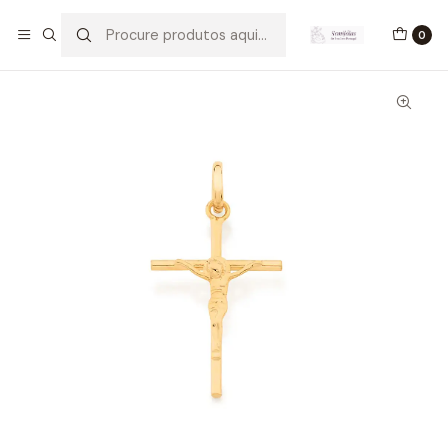
Início
Pingentes
Crucifixo Pequeno
0