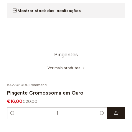
Mostrar stock das localizações
Pingentes
Ver mais produtos
542708000
|
Rommanel
-20% DESCONTO
Pingente Cromossoma em Ouro
€16,00
€20,00
Quantidade