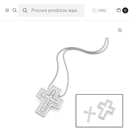
Início
Pingentes
Pingente Cruz Dupla de Ródio e Zircónia
0