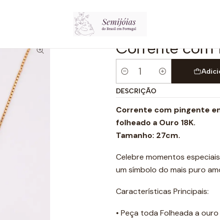
Início
Colares
Corrente com Pingente em V
Corrente com 
Adici
Quantidade
DESCRIÇÃO
Corrente com pingente em
folheado a Ouro 18K.
Tamanho: 27cm.
Celebre momentos especiais
um símbolo do mais puro amo
Características Principais:
• Peça toda Folheada a ouro 