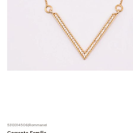
5313314506
|
Rommanel
-20% DESCONTO