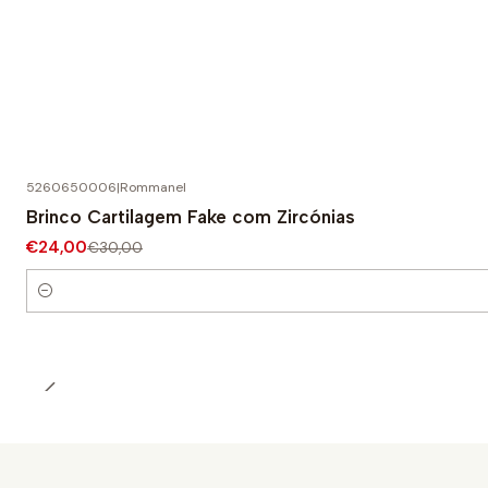
5260650006
|
Rommanel
-20% DESCONTO
Brinco Cartilagem Fake com Zircónias
€24,00
€30,00
Quantidade