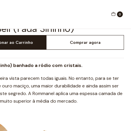
0
ell (Fada Sininho)
onar ao Carrinho
Comprar agora
ininho) banhado a ródio com cristais
.
eira vista parecem todas iguais. No entanto, para se ter
 ouro maciço, uma maior durabilidade e ainda assim ser
 existe segredo. A Rommanel aplica uma espessa camada de
, muito superior à média do mercado.